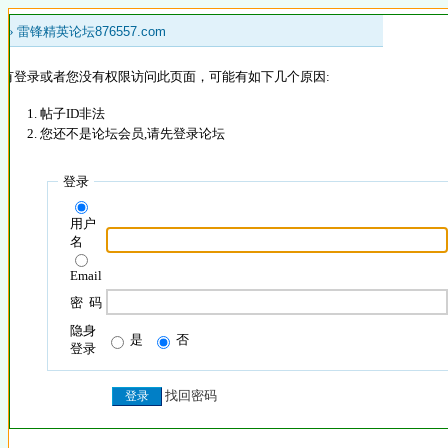
 »
雷锋精英论坛876557.com
没有登录或者您没有权限访问此页面，可能有如下几个原因:
帖子ID非法
您还不是论坛会员,请先登录论坛
登录
用户
名
Email
密 码
隐身
是
否
登录
找回密码