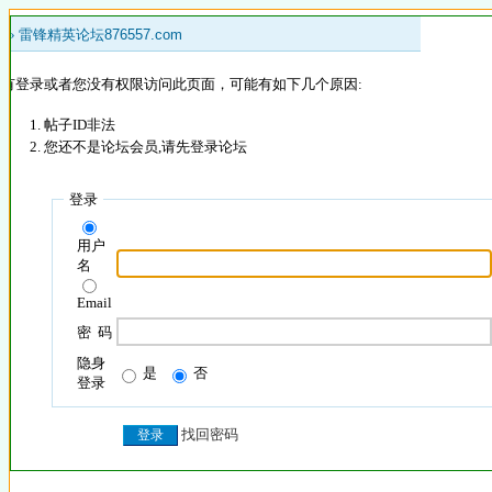
 »
雷锋精英论坛876557.com
没有登录或者您没有权限访问此页面，可能有如下几个原因:
帖子ID非法
您还不是论坛会员,请先登录论坛
登录
用户
名
Email
密 码
隐身
是
否
登录
找回密码