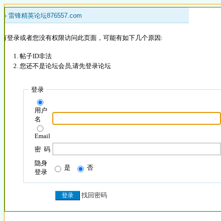
 »
雷锋精英论坛876557.com
没有登录或者您没有权限访问此页面，可能有如下几个原因:
帖子ID非法
您还不是论坛会员,请先登录论坛
登录
用户
名
Email
密 码
隐身
是
否
登录
找回密码