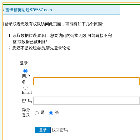
 »
雷锋精英论坛876557.com
没有登录或者您没有权限访问此页面，可能有如下几个原因:
读取数据错误,原因：您要访问的链接无效,可能链接不完
整,或数据已被删除!
您还不是论坛会员,请先登录论坛
登录
用户
名
Email
密 码
隐身
是
否
登录
找回密码