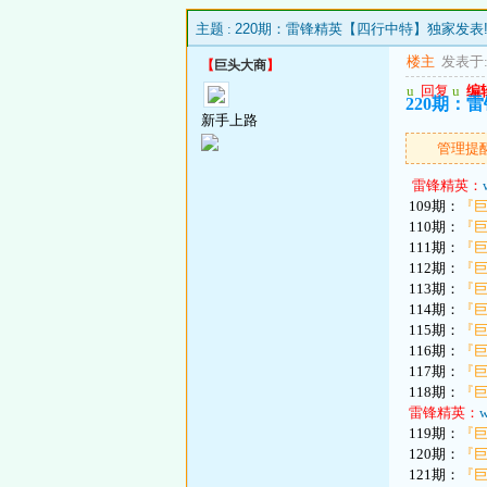
主题 :
220期：雷锋精英【四行中特】独家发表
楼主
发表于: 2
【
巨头大商
】
u
回复
u
编
220期：
新手上路
管理提
雷锋精英：
109期：
『
110期：
『
111期：
『
112期：
『
113期：
『
114期：
『
115期：
『
116期：
『
117期：
『
118期：
『
雷锋精英：
w
119期：
『
120期：
『
121期：
『