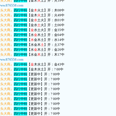
巨头大商』
四行中特
【金木
火
土】开：火19中
ww.876558.com
巨头大商』
四行中特
【金
木
火土】开：木08中
巨头大商』
四行中特
【金木
火
土】开：火49中
巨头大商』
四行中特
【金
水
土火】开：水01中
巨头大商』
四行中特
【金水
土
火】开：土06中
巨头大商』
四行中特
【
金
水土火】开：金35中
巨头大商』
四行中特
【水
金
木土】开：金04中
巨头大商』
四行中特
【
水
金木土】开：水14中
巨头大商』
四行中特
【水金木
土
】开：土37中
巨头大商』
四行中特
【水
金
木土】开：金26中
巨头大商』
四行中特
【水金
木
土】开：木17中
ww.876558.com
巨头大商』
四行中特
【
金
木水土】开：金43中
巨头大商』
四行中特
【金木水土】开：? 00中
巨头大商』
四行中特
【更新中】开：? 00中
巨头大商』
四行中特
【更新中】开：? 00中
巨头大商』
四行中特
【更新中】开：? 00中
巨头大商』
四行中特
【更新中】开：? 00中
巨头大商』
四行中特
【更新中】开：? 00中
巨头大商』
四行中特
【更新中】开：? 00中
巨头大商』
四行中特
【更新中】开：? 00中
巨头大商』
四行中特
【更新中】开：? 00中
巨头大商』
四行中特
【更新中】开：? 00中