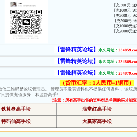
【充 500 元 
【充1000元 送
【充2000元 送
【充5000元 
【充10000元送
【充20000元送
【雷锋精英论坛】
永久网址：
234859
.c
【雷锋精英论坛】
永久网址：
234869
.c
【雷锋精英论坛】
永久网址：
234879
.c
（货币汇率：1人民币=1铜币）
微信二维码是论坛管理员。 管理员不发表资料也不提供任何资料， 论坛
只提供充值服务，和监督高手!
（注意：所有高手出售的资料都是单期购买才能查
铁算盘高手坛
满堂红高手坛
特码仙高手坛
大赢家高手坛