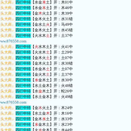
巨头大商』
四行中特
【水金
木
土】开：木01中
巨头大商』
四行中特
【水金
木
土】开：木46中
巨头大商』
四行中特
【金
木
火土】开：木39中
巨头大商』
四行中特
【金木火土】开：水31错
巨头大商』
四行中特
【金水土
火
】开：马49中
巨头大商』
四行中特
【金木火土】开：水45错
巨头大商』
四行中特
【火水木
土
】开：土37中
ww.876558.com
巨头大商』
四行中特
【
火
水木土】开：火41中
巨头大商』
四行中特
【火水木
土
】开：土29中
巨头大商』
四行中特
【金木火
土
】开：土07中
巨头大商』
四行中特
【金木火土】开：水30错
巨头大商』
四行中特
【水金木
土
】开：土07中
巨头大商』
四行中特
【金火木
土
】开：土37中
巨头大商』
四行中特
【
水
金木土】开：水30中
巨头大商』
四行中特
【水土金木】开：火48错
巨头大商』
四行中特
【水
金
木土】开：蛇26中
巨头大商』
四行中特
【水土金木】开：火49错
ww.876558.com
巨头大商』
四行中特
【金
木
火土】开：木24中
巨头大商』
四行中特
【水土金
木
】开：木16中
巨头大商』
四行中特
【金木
水
土】开：水33中
巨头大商』
四行中特
【
水
金木土】开：水23中
巨头大商』
四行中特
【火
水
金木】开：水44中