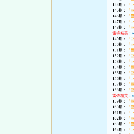
144期：
『
145期：
『
146期：
『
147期：
『
148期：
『
雷锋精英：
w
149期：
『
150期：
『
151期：
『
152期：
『
153期：
『
154期：
『
155期：
『
156期：
『
157期：
『
158期：
『
雷锋精英：
w
159期：
『
160期：
『
161期：
『
162期：
『
163期：
『
164期：
『