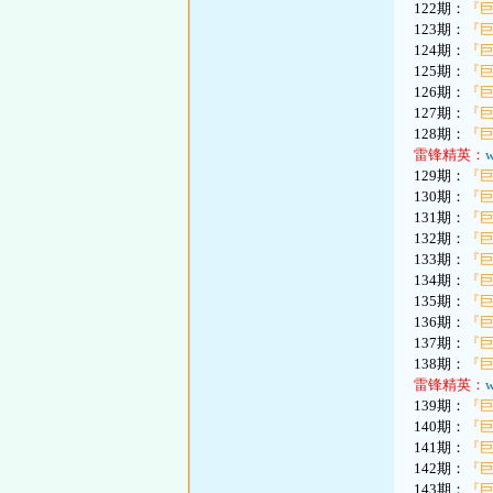
122期：
『
123期：
『
124期：
『
125期：
『
126期：
『
127期：
『
128期：
『
雷锋精英：
w
129期：
『
130期：
『
131期：
『
132期：
『
133期：
『
134期：
『
135期：
『
136期：
『
137期：
『
138期：
『
雷锋精英：
w
139期：
『
140期：
『
141期：
『
142期：
『
143期：
『